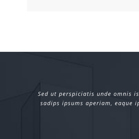
Sed ut perspiciatis unde omnis 
Sed ut perspiciatis unde omnis 
sadips ipsums aperiam, eaque ips
sadips ipsums aperiam, eaque ips