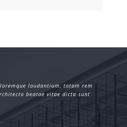
doloremque laudantium, totam rem
doloremque laudantium, totam rem
rchitecto beatae vitae dicta sunt
rchitecto beatae vitae dicta sunt