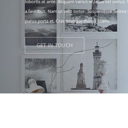
lobortis at ante. Aliquam varius et lacus vel varius
a faucibus. Nam ut velit tortor. Suspendisse lacinia 
purus porta et. Cras tristique massa libero.
GET IN TOUCH