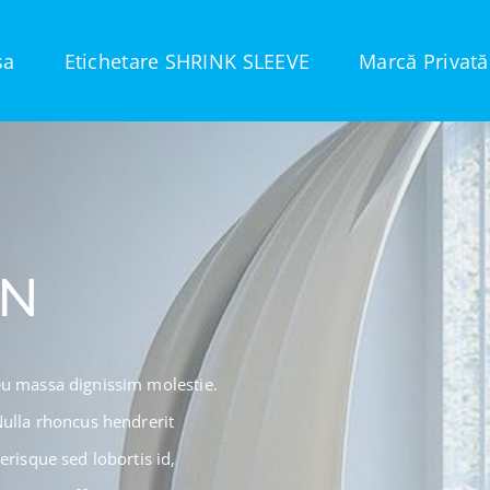
sa
Etichetare SHRINK SLEEVE
Marcă Privată
GN
 eu massa dignissim molestie.
Nulla rhoncus hendrerit
erisque sed lobortis id,