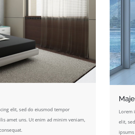
Maje
scing elit, sed do eiusmod tempor
Lorem i
icilis amet uns. Ut enim ad minim veniam,
elit, s
 consequat.
ipsums 