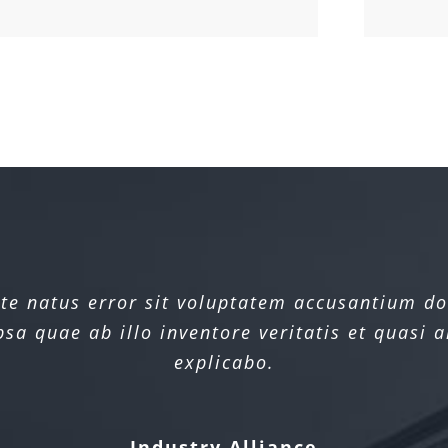
iste natus error sit voluptatem accusantium 
iste natus error sit voluptatem accusantium 
a quae ab illo inventore veritatis et quasi a
a quae ab illo inventore veritatis et quasi a
explicabo.
explicabo.
Xtra Technologies
Industry Alliance