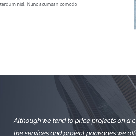
 interdum nisl. Nunc acumsan comodo.
Although we tend to price projects on a ca
the services and project packages we offe